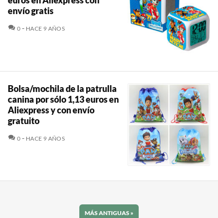
euros en Aliexpress con
envío gratis
COMENTARIOS
0
HACE 9 AÑOS
Bolsa/mochila de la patrulla
canina por sólo 1,13 euros en
Aliexpress y con envío
gratuito
COMENTARIOS
0
HACE 9 AÑOS
MÁS ANTIGUAS
»