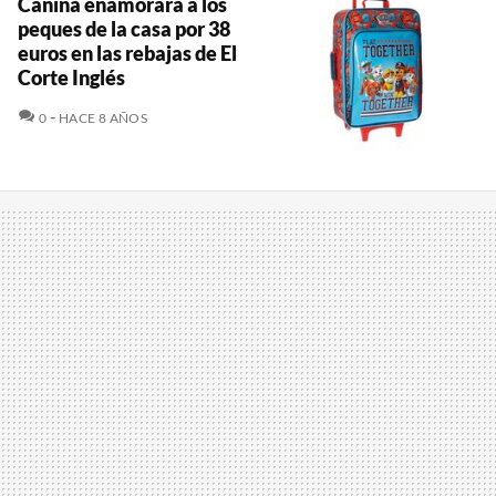
Canina enamorará a los
peques de la casa por 38
euros en las rebajas de El
Corte Inglés
COMENTARIOS
0
HACE 8 AÑOS