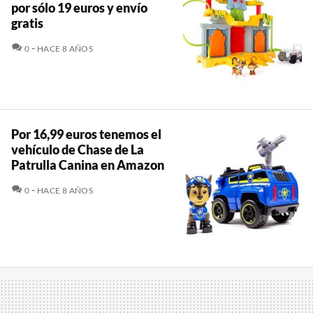
por sólo 19 euros y envío
gratis
COMENTARIOS
0
HACE 8 AÑOS
Por 16,99 euros tenemos el
vehículo de Chase de La
Patrulla Canina en Amazon
COMENTARIOS
0
HACE 8 AÑOS