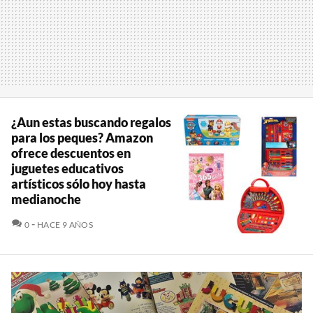
¿Aun estas buscando regalos
para los peques? Amazon
ofrece descuentos en
juguetes educativos
artísticos sólo hoy hasta
medianoche
COMENTARIOS
0
HACE 9 AÑOS