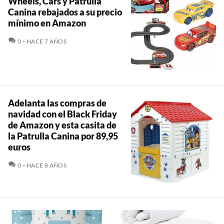
Wheels, Cars y Patrulla
Canina rebajados a su precio
mínimo en Amazon
COMENTARIOS
0
HACE 7 AÑOS
Adelanta las compras de
navidad con el Black Friday
de Amazon y esta casita de
la Patrulla Canina por 89,95
euros
COMENTARIOS
0
HACE 8 AÑOS