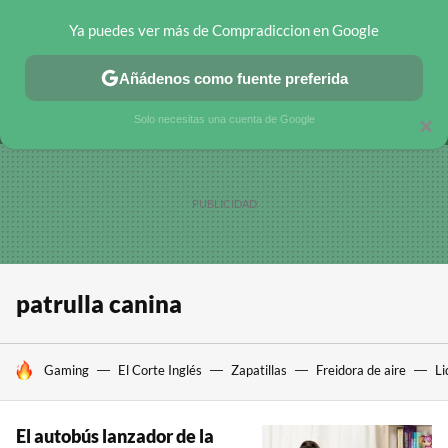
Ya puedes ver más de Compradiccion en Google
MENÚ
NUEVO
Añádenos como fuente preferida
CHOLLOS TELEGRAM
OFERTAS EN MÓVILES
OFERTAS EN 
Solo necesitas una cuenta de Google
×
patrulla canina
HOY SE HABLA DE
Gaming
El Corte Inglés
Zapatillas
Freidora de aire
Li
El autobús lanzador de la