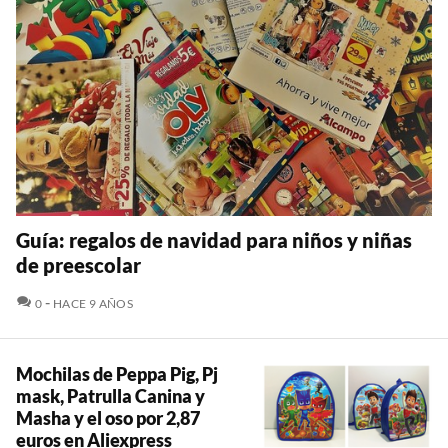
Guía: regalos de navidad para niños y niñas
de preescolar
COMENTARIOS
0
HACE 9 AÑOS
Mochilas de Peppa Pig, Pj
mask, Patrulla Canina y
Masha y el oso por 2,87
euros en Aliexpress