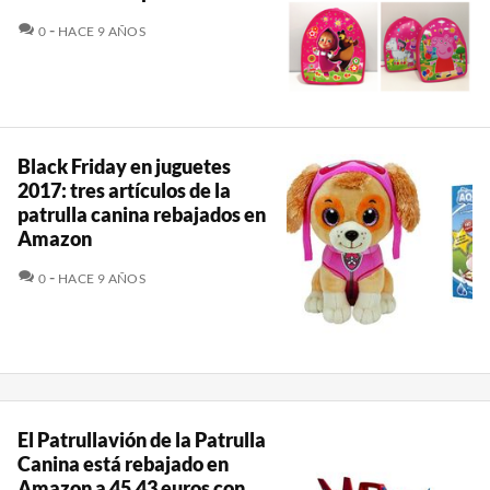
COMENTARIOS
0
HACE 9 AÑOS
Black Friday en juguetes
2017: tres artículos de la
patrulla canina rebajados en
Amazon
COMENTARIOS
0
HACE 9 AÑOS
El Patrullavión de la Patrulla
Canina está rebajado en
Amazon a 45,43 euros con