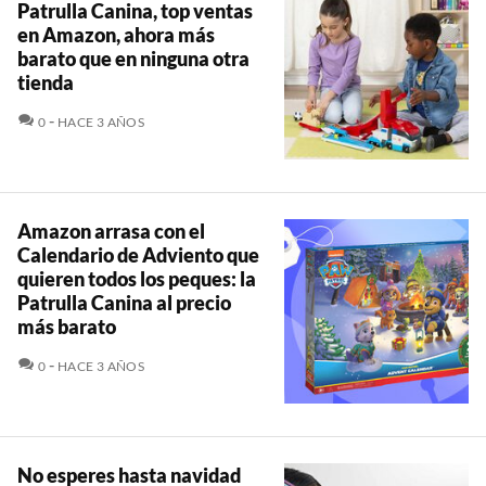
Patrulla Canina, top ventas
en Amazon, ahora más
barato que en ninguna otra
tienda
COMENTARIOS
0
HACE 3 AÑOS
Amazon arrasa con el
Calendario de Adviento que
quieren todos los peques: la
Patrulla Canina al precio
más barato
COMENTARIOS
0
HACE 3 AÑOS
No esperes hasta navidad