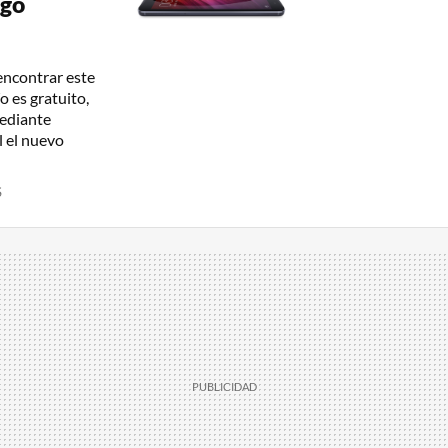
ogo
 encontrar este
 es gratuito,
mediante
l el nuevo
S