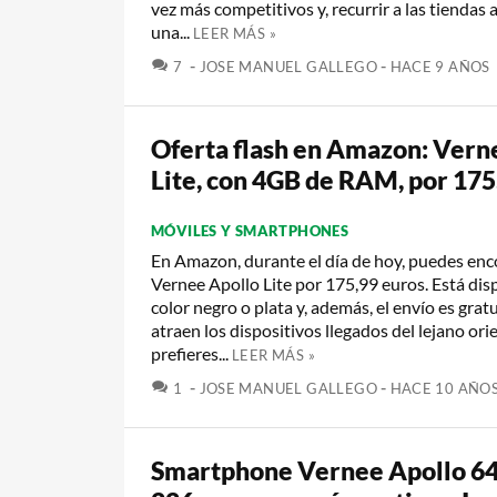
vez más competitivos y, recurrir a las tiendas a
una...
LEER MÁS »
COMENTARIOS
7
JOSE MANUEL GALLEGO
HACE 9 AÑOS
Oferta flash en Amazon: Vern
Lite, con 4GB de RAM, por 175
MÓVILES Y SMARTPHONES
En Amazon, durante el día de hoy, puedes enc
Vernee Apollo Lite por 175,99 euros. Está dis
color negro o plata y, además, el envío es gratui
atraen los dispositivos llegados del lejano ori
prefieres...
LEER MÁS »
COMENTARIOS
1
JOSE MANUEL GALLEGO
HACE 10 AÑO
Smartphone Vernee Apollo 6