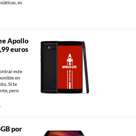
siáticas, es
ee Apollo
,99 euros
ontrar este
ponible en
to. Si te
ente, pero
S
4GB por