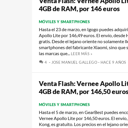
Venta Flash: Vernee Apollo Li
4GB de RAM, por 146 euros
MÓVILES Y SMARTPHONES
Hasta el 23 de marzo, en Igogo puedes adquir
Apollo Lite por 146,49 euros. El envío, desde
gratis. Desde el lejano oriente no solamente l
smartphones del fabricante Xiaomi, sino que
las marcas que...
LEER MÁS »
COMENTARIOS
4
JOSE MANUEL GALLEGO
HACE 9 AÑOS
Venta Flash: Vernee Apollo Li
4GB de RAM, por 146,50 euro
MÓVILES Y SMARTPHONES
Hasta el 5 de marzo, en GearBest puedes enc
Vernee Apollo Lite por 146,50 euros. El envío
Kong, es gratuito. Los precios en el lejano ori