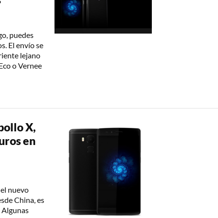
go, puedes
. El envío se
riente lejano
eEco o Vernee
ollo X,
uros en
 el nuevo
esde China, es
l. Algunas