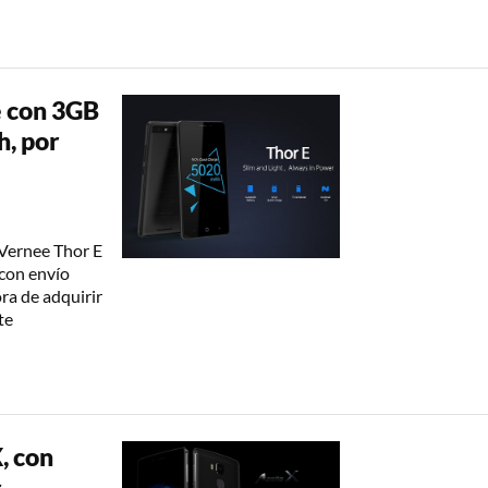
e con 3GB
, por
 Vernee Thor E
 con envío
ora de adquirir
te
, con
s