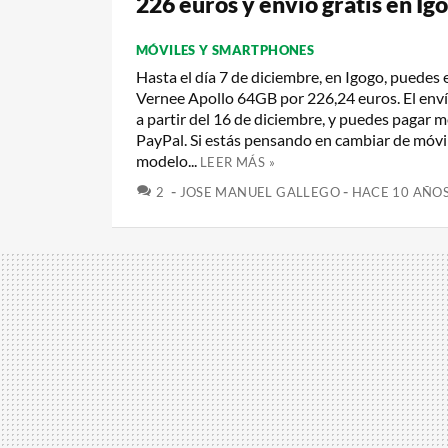
226 euros y envío gratis en Ig
MÓVILES Y SMARTPHONES
Hasta el día 7 de diciembre, en Igogo, puedes
Vernee Apollo 64GB por 226,24 euros. El envío
a partir del 16 de diciembre, y puedes pagar 
PayPal. Si estás pensando en cambiar de móvi
modelo...
LEER MÁS »
COMENTARIOS
2
JOSE MANUEL GALLEGO
HACE 10 AÑO