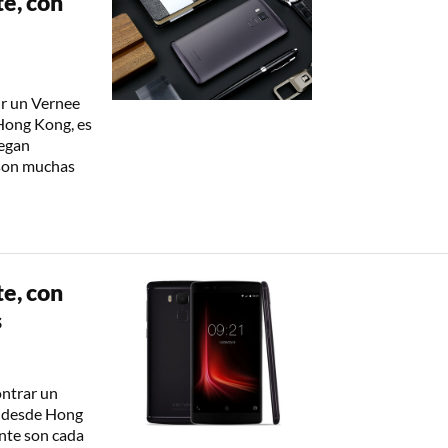
te, con
ir un Vernee
 Hong Kong, es
legan
 son muchas
te, con
s
ontrar un
, desde Hong
ente son cada