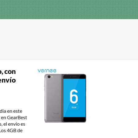
, con
envío
ia en este
 en GearBest
, el envío es
. Los 4GB de