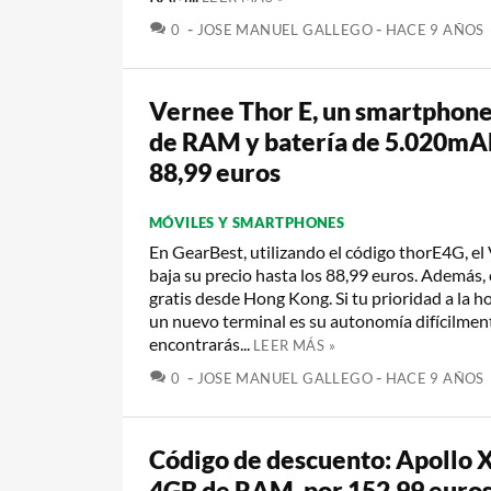
COMENTARIOS
0
JOSE MANUEL GALLEGO
HACE 9 AÑOS
Vernee Thor E, un smartphon
de RAM y batería de 5.020mAh
88,99 euros
MÓVILES Y SMARTPHONES
En GearBest, utilizando el código thorE4G, el
baja su precio hasta los 88,99 euros. Además,
gratis desde Hong Kong. Si tu prioridad a la h
un nuevo terminal es su autonomía difícilmen
encontrarás...
LEER MÁS »
COMENTARIOS
0
JOSE MANUEL GALLEGO
HACE 9 AÑOS
Código de descuento: Apollo X
4GB de RAM, por 152,99 euro