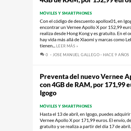
MÓVILES Y SMARTPHONES
Con el código de descuento apollox01, en Igo
encontrar un Vernee Apollo X por 152,99 euros
realiza desde Hong Kong y es gratuito. En el o
hay vida más allá de Xiaomi y marcas como L
tienen...
LEER MÁS »
COMENTARIOS
0
JOSE MANUEL GALLEGO
HACE 9 AÑOS
Preventa del nuevo Vernee Ap
con 4GB de RAM, por 171,99 e
Igogo
MÓVILES Y SMARTPHONES
Hasta el 13 de abril, en Igogo, puedes adquirir
Vernee Apollo X por 171,99 euros. El envío, d
gratuito y se realiza a partir del día 17 de abri