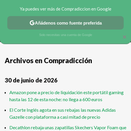
Ya puedes ver más de Compradiccion en Google
MENÚ
NUEVO
Añádenos como fuente preferida
CHOLLOS TELEGRAM
OFERTAS EN MÓVILES
OFERTAS EN
Solo necesitas una cuenta de Google
×
Archivos en Compradicción
30 de junio de 2026
Amazon pone a precio de liquidación este portátil gaming
hasta las 12 de esta noche: no llega a 600 euros
El Corte Inglés agota en sus rebajas las nuevas Adidas
Gazelle con plataforma a casi mitad de precio
Decathlon rebaja unas zapatillas Skechers Vapor Foam que