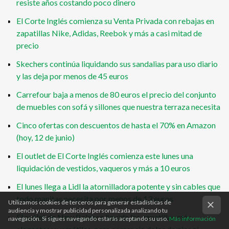
resiste años costando poco dinero
El Corte Inglés comienza su Venta Privada con rebajas en
zapatillas Nike, Adidas, Reebok y más a casi mitad de
precio
Skechers continúa liquidando sus sandalias para uso diario
y las deja por menos de 45 euros
Carrefour baja a menos de 80 euros el precio del conjunto
de muebles con sofá y sillones que nuestra terraza necesita
Cinco ofertas con descuentos de hasta el 70% en Amazon
(hoy, 12 de junio)
El outlet de El Corte Inglés comienza este lunes una
liquidación de vestidos, vaqueros y más a 10 euros
El lunes llega a Lidl la atornilladora potente y sin cables que
todo manitas necesita por menos de 13 euros
Utilizamos cookies de terceros para generar estadísticas de
audiencia y mostrar publicidad personalizada analizando tu
El outlet de New Balance liquida las zapatillas más
navegación. Si sigues navegando estarás aceptando su uso.
Más información